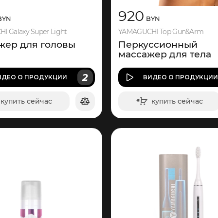
920
BYN
BYN
 Galaxy Super Light
YAMAGUCHI Top Gun&Arm
жер для головы
Перкуссионный
массажер для тела
2
ИДЕО
О ПРОДУКЦИИ
ВИДЕО
О ПРОДУКЦИ
купить сейчас
купить сейчас
в корзину
в корзину