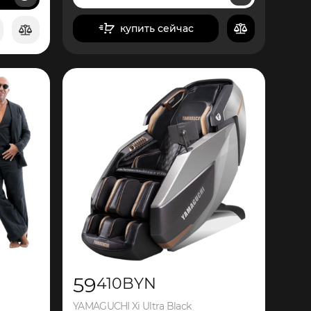
купить сейчас
в корзину
59
410
BYN
YAMAGUCHI Xi Ultra Black