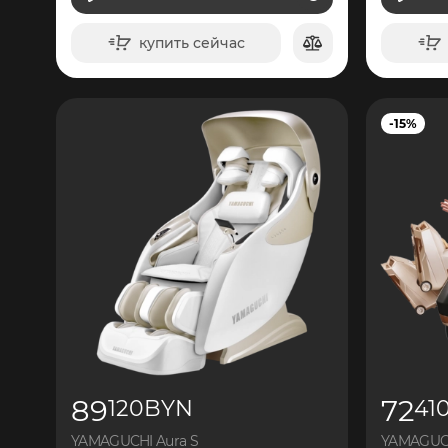
ВИДЕО
купить сейчас
в корзину
-15%
89
72
120
BYN
41
YAMAGUCHI Aura S
YAMAGUCH