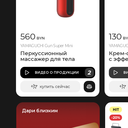
560
130
BYN
BY
YAMAGUCHI Gun Super Mini
YAMAGUCHI
Перкуссионный
Крем-
массажер для тела
с эфф
2
ВИДЕО
О ПРОДУКЦИИ
В
купить сейчас
в корзину
HIT
Дари близким
-20%