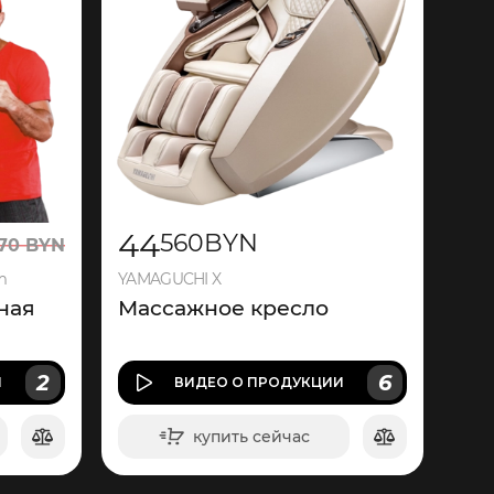
44
560
BYN
70
BYN
m
YAMAGUCHI X
ная
Массажное кресло
2
6
И
ВИДЕО
О ПРОДУКЦИИ
купить сейчас
в корзину