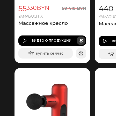
55
440
330
BYN
59
410
BYN
YAMAGUCHI Xi
YAMAGUCHI
Массажное кресло
Масса
8
ВИДЕО
О ПРОДУКЦИИ
В
купить сейчас
в корзину