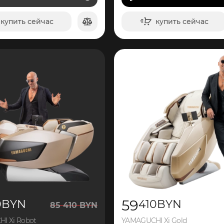
ВИДЕО
купить сейчас
купить сейчас
в корзину
в корзину
59
0
BYN
410
BYN
85
410
BYN
I Xi Robot
YAMAGUCHI Xi Gold