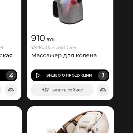
910
BYN
EL
YAMAGUCHI Joint Care
ская
Массажер для колена
4
1
И
ВИДЕО
О ПРОДУКЦИИ
купить сейчас
в корзину