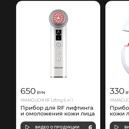
650
330
BYN
B
YAMAGUCHI RF Lifting 6 in 1
YAMAGUCHI
Прибор для RF лифтинга
Прибо
и омоложения кожи лица
кожи л
О ПРОДУКЦИИ
6
ВИДЕО
О ПРОДУКЦИИ
В