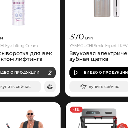
370
N
BYN
 Eye Lifting Cream
YAMAGUCHI Smile Expert TRAV
сыворотка для век
Звуковая электриче
ектом лифтинга
зубная щетка
О ПРОДУКЦИИ
2
ИДЕО
О ПРОДУКЦИИ
ВИДЕО
О ПРОДУКЦИ
ВИДЕО
купить сейчас
купить сейчас
в корзину
в корзину
-5%