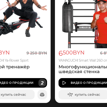
6
BYN
500
BYN
9
250
BYN
6
8
I Ya-Rower Sport
YAMAGUCHI Smart Wall 260 c
ой тренажёр
Многофункциональ
шведская стенка
2
ИДЕО
О ПРОДУКЦИИ
ВИДЕО
О ПРОДУКЦИ
купить сейчас
купить сейчас
в корзину
в корзину