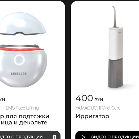
400
YN
BYN
 EMS Face Lifting
YAMAGUCHI Oral Care
р для подтяжки
Ирригатор
ица и декольте
О ПРОДУКЦИИ
8
ИДЕО
О ПРОДУКЦИИ
ВИДЕО
О ПРОДУКЦИ