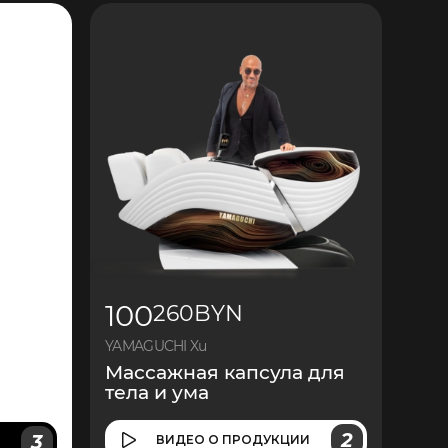
100
260
BYN
YAMAGUCHI Xu
Массажная капсула для
тела и ума
2
3
ВИДЕО
О ПРОДУКЦИИ
И