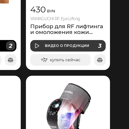
430
BYN
YAMAGUCHI RF Eye Lifting
Прибор для RF лифтинга
и омоложения кожи
вокруг глаз
О ПРОДУКЦИИ
2
3
И
ВИДЕО
О ПРОДУКЦИИ
ВИДЕО
купить сейчас
в корзину