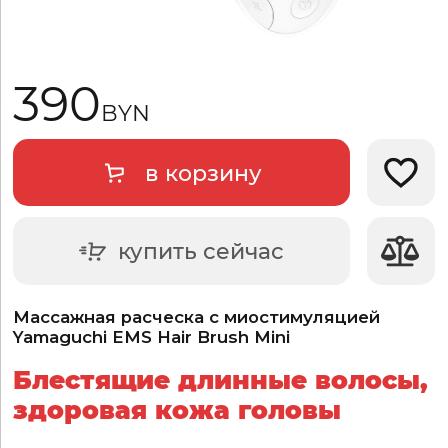
390
BYN
в корзину
Добави
купить сейчас
Массажная расческа с миостимуляцией
Yamaguchi EMS Hair Brush Mini
Блестящие длинные волосы,
здоровая кожа головы