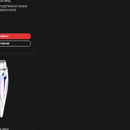
ce Lifting
подтяжки кожи
 декольте
ОРЗИНУ
РОБНЕЕ
e Lifting