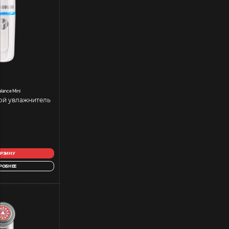
lance Mini
ой увлажнитель
ОРЗИНУ
РОБНЕЕ