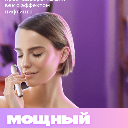
век с эффектом
лифтинга
МОЩНЫЙ