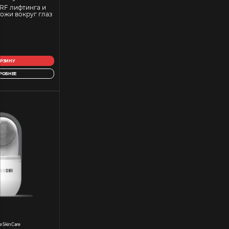
RF лифтинга и
ожи вокруг глаз
ОРЗИНУ
РОБНЕЕ
e Skin Care