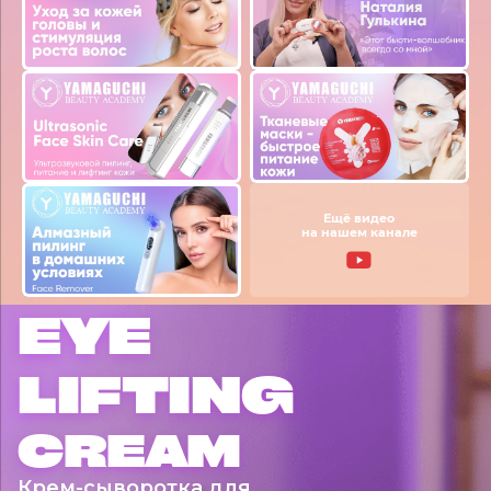
Ещё видео
на нашем канале
EYE
LIFTING
CREAM
Крем-сыворотка для