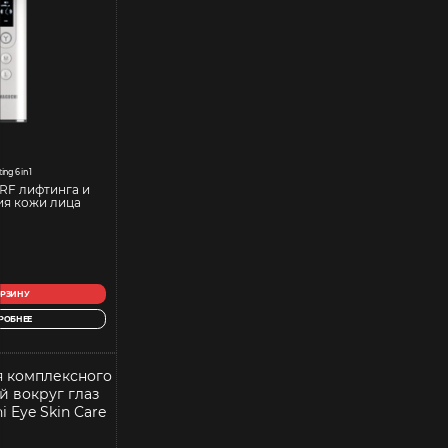
ting 6 in 1
RF лифтинга и
я кожи лица
ОРЗИНУ
РОБНЕЕ