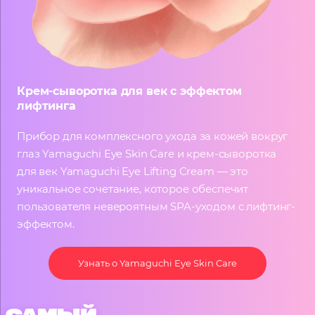
Крем-сыворотка для век с эффектом
лифтинга
Прибор для комплексного ухода за кожей вокруг
глаз Yamaguchi Eye Skin Care и крем-сыворотка
для век Yamaguchi Eye Lifting Cream — это
уникальное сочетание, которое обеспечит
пользователя невероятным SPA-уходом с лифтинг-
эффектом.
Узнать о Yamaguchi Eye Skin Care
САМЫЙ