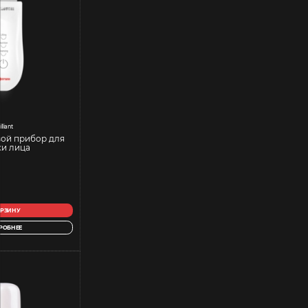
illiant
вой прибор для
ки лица
ОРЗИНУ
РОБНЕЕ