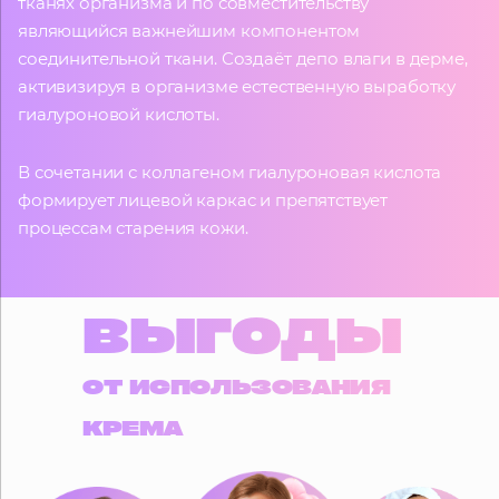
тканях организма и по совместительству
являющийся важнейшим компонентом
соединительной ткани. Создаёт депо влаги в дерме,
активизируя в организме естественную выработку
гиалуроновой кислоты.
В сочетании с коллагеном гиалуроновая кислота
формирует лицевой каркас и препятствует
процессам старения кожи.
ВЫГОДЫ
ОТ ИСПОЛЬЗОВАНИЯ
КРЕМА