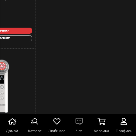
ОРЗИНУ
РОБНЕЕ
ting 6 in 1
Домой
Каталог
Любимое
Чат
Корзина
Профиль
RF лифтинга и