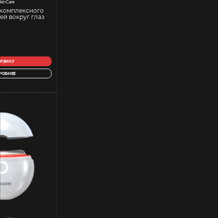
kin Care
 комплексного
ей вокруг глаз
ОРЗИНУ
РОБНЕЕ