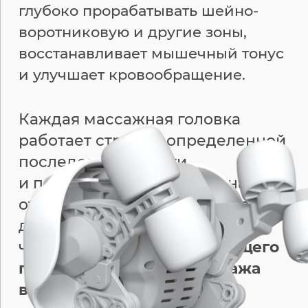
глубоко прорабатывать шейно-
воротниковую и другие зоны,
восстанавливает мышечный тонус
и улучшает кровообращение.
Каждая массажная головка
работает строго в определенной
последовательности
и под разным углом, начиная
от деликатного воздействия
до интенсивного разминания,
что создает
эффект настоящего
профессионального массажа
в домашних условиях.