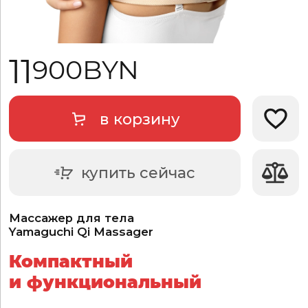
11
900
BYN
в корзину
Добави
купить сейчас
Массажер для тела
Yamaguchi Qi Massager
Компактный
и функциональный