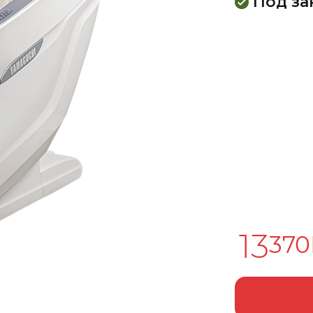
Под за
13
370