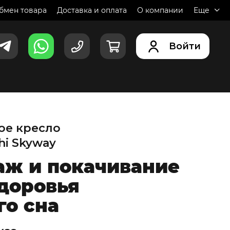
ть
обмен товара
Доставка и оплата
О компании
Еще
в корзину
Добавить 
ас
Войти
ое кресло
i Skyway
аж и покачивание
доровья
го сна