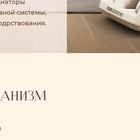
диаторы
вной системы,
одрствования.
АНИЗМ
О