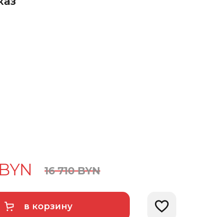
каз
BYN
16
710
BYN
в корзину
Добавить в избра