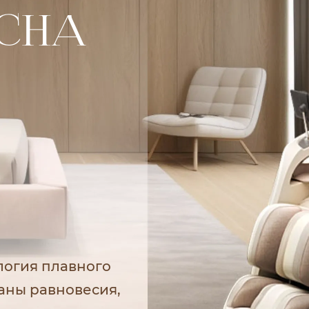
СНА
логия плавного
ганы равновесия,