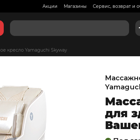
13
купи
370
BYN
Акции
Магазины
Сервис, возврат и 
сейч
16
710
BYN
ое кресло Yamaguchi Skyway
Массажн
Yamaguch
Масс
для з
Ваше