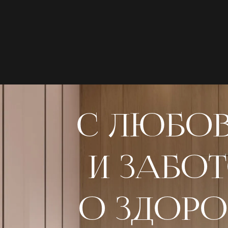
С ЛЮБО
И ЗАБО
О ЗДОРО