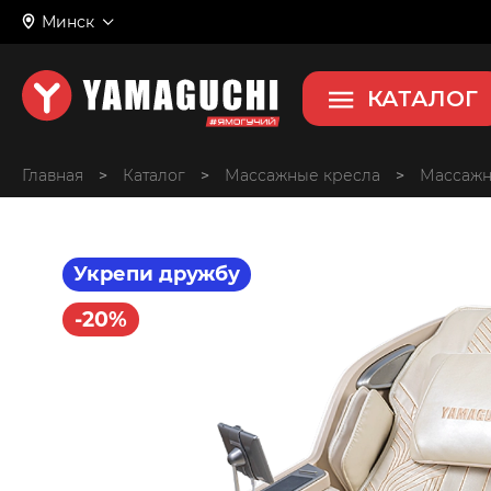
Skyway
Минск
Массажное кресло
КАТАЛОГ
Главная
>
>
Массажные кресла
>
Массажн
Укрепи дружбу
-20%