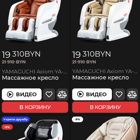
19
19
310
BYN
310
BYN
21
910
BYN
21
910
BYN
YAMAGUCHI Axiom YA-6000 White-Beige
YAMAGUCHI Axiom YA-6000 White-Ginger
Массажное кресло
Массажное кресло
ВИДЕО
ВИДЕО
В КОРЗИНУ
В КОРЗИНУ
Укрепи дружбу
-9%
-9%