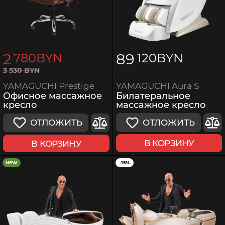
2
89
780
BYN
120
BYN
3
530
BYN
YAMAGUCHI Aura S
YAMAGUCHI Prestige
Билатеральное
Офисное массажное
массажное кресло
кресло
ОТЛОЖИТЬ
ОТЛОЖИТЬ
В КОРЗИНУ
В КОРЗИНУ
NEW
-15%