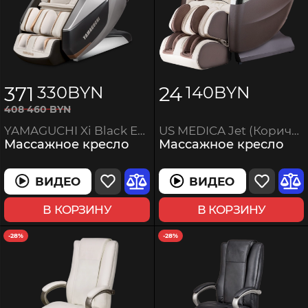
371
24
330
BYN
140
BYN
408
460
BYN
US MEDICA Jet (Коричневое)
YAMAGUCHI Xi Black Edition
Массажное кресло
Массажное кресло
ВИДЕО
ВИДЕО
В КОРЗИНУ
В КОРЗИНУ
-28%
-28%