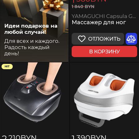
1
840
BYN
YAMAGUCHI Capsula Grey
Массажер для ног
Идеи подарков на
любой случай!
ОТЛОЖИТЬ
Для всех и каждого.
Радость каждый
В КОРЗИНУ
день!
HIT
2
1
210
BYN
390
BYN