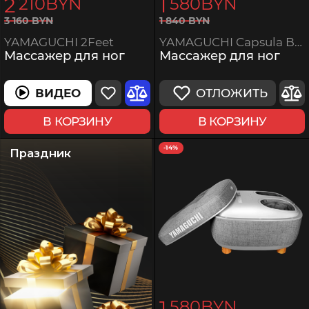
2
1
210
BYN
580
BYN
1
840
BYN
3
160
BYN
YAMAGUCHI Capsula Beige
YAMAGUCHI 2Feet
Массажер для ног
Массажер для ног
ОТЛОЖИТЬ
ВИДЕО
В КОРЗИНУ
В КОРЗИНУ
-14%
Праздник
1
580
BYN