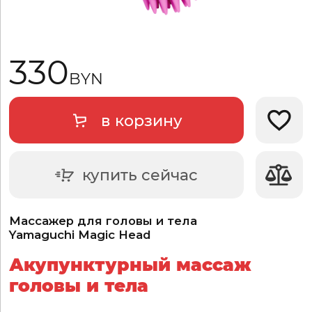
330
BYN
в корзину
Добави
купить сейчас
Массажер для головы и тела
Yamaguchi Magic Head
Акупунктурный массаж
головы и тела