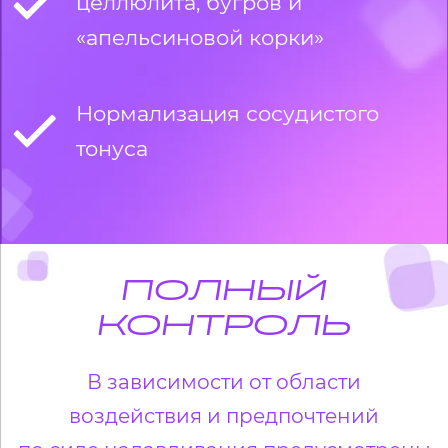
целлюлита, бугров и
«апельсиновой корки»
Нормализация сосудистого
тонуса
ПОЛНЫЙ
КОНТРОЛЬ
В зависимости от области
воздействия и предпочтений