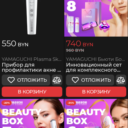
550
740
BYN
BYN
960
BYN
YAMAGUCHI Бьюти Бокс 8
YAMAGUCHI Plasma Skin Care
Инновационный сет
Прибор для
для комплексного
профилактики акне и
ухода и массажа
омоложения кожи
лица, головы и тела
лица
ОТЛОЖИТЬ
ОТЛОЖИТЬ
В КОРЗИНУ
В КОРЗИНУ
-20%
-34%