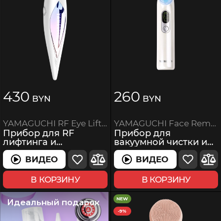
430
260
BYN
BYN
YAMAGUCHI Face Remover
YAMAGUCHI RF Eye Lifting
Прибор для
Прибор для RF
вакуумной чистки и
лифтинга и
пилинга кожи лица
омоложения кожи
вокруг глаз
ВИДЕО
ВИДЕО
ВИДЕО
ВИДЕО
В КОРЗИНУ
В КОРЗИНУ
NEW
Идеальный подарок
-9%