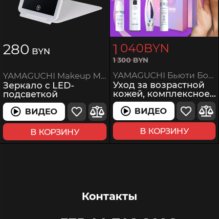
280
1
040
BYN
BYN
1
300
BYN
YAMAGUCHI Бьюти Бокс 1
YAMAGUCHI Makeup Mirror
Уход за возрастной
Зеркало с LED-
кожей, комплексное
подсветкой
омоложение
ВИДЕО
ВИДЕО
ВИДЕО
ВИДЕО
В КОРЗИНУ
В КОРЗИНУ
Контакты