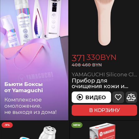
371
330
BYN
408
460
BYN
YAMAGUCHI Silicone Cleansing Brush
Прибор для
Бьюти Боксы
очищения кожи и
от Yamaguchi
массажа лица
ВИДЕО
ВИДЕО
Комплексное
омоложение,
В КОРЗИНУ
не выходя из дома!
-9%
NEW