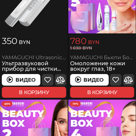
350
780
BYN
BYN
1
030
BYN
YAMAGUCHI Бьюти Бокс 5
YAMAGUCHI Ultrasonic Face Skin Care
Омоложение кожи
Ультразвуковой
вокруг глаз, 18+
прибор для чистки
лица
ВИДЕО
ВИДЕО
ВИДЕО
ВИДЕО
В КОРЗИНУ
В КОРЗИНУ
-20%
-19%