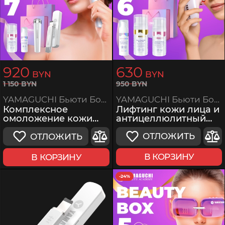
920
630
BYN
BYN
950
BYN
1
150
BYN
YAMAGUCHI Бьюти Бокс 6
YAMAGUCHI Бьюти Бокс 7
Лифтинг кожи лица и
Комплексное
антицеллюлитный
омоложение кожи
уход за телом
лица
ОТЛОЖИТЬ
ОТЛОЖИТЬ
В КОРЗИНУ
В КОРЗИНУ
-24%