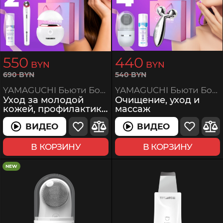
550
440
BYN
BYN
540
BYN
690
BYN
YAMAGUCHI Бьюти Бокс 4
YAMAGUCHI Бьюти Бокс 2
Очищение, уход и
Уход за молодой
массаж
кожей, профилактика
возрастных
изменений
ВИДЕО
ВИДЕО
ВИДЕО
ВИДЕО
В КОРЗИНУ
В КОРЗИНУ
NEW