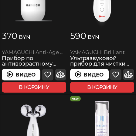
370
590
BYN
BYN
YAMAGUCHI Brilliant
YAMAGUCHI Anti-Age Skin Care
Ультразвуковой
Прибор по
прибор для чистки
антивозрастному
лица
уходу за кожей лица
ВИДЕО
ВИДЕО
ВИДЕО
ВИДЕО
В КОРЗИНУ
В КОРЗИНУ
NEW