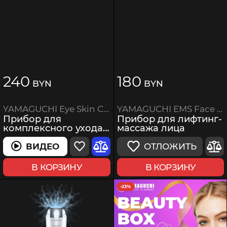
240
180
BYN
BYN
YAMAGUCHI EMS Face Roller
YAMAGUCHI Eye Skin Care
Прибор для лифтинг-
Прибор для
массажа лица
комплексного ухода
за кожей вокруг глаз
ОТЛОЖИТЬ
ВИДЕО
ВИДЕО
В КОРЗИНУ
В КОРЗИНУ
-23%