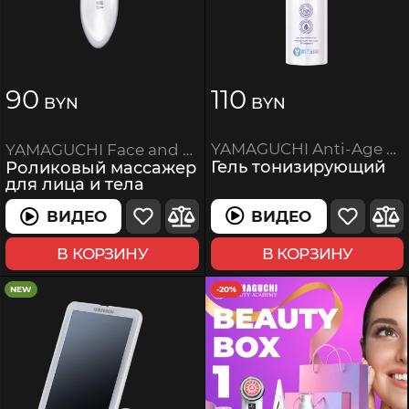
90
110
BYN
BYN
YAMAGUCHI Anti-Age Gel 100 мл
YAMAGUCHI Face and Body 3D Roller
Гель тонизирующий
Роликовый массажер
для лица и тела
ВИДЕО
ВИДЕО
ВИДЕО
ВИДЕО
В КОРЗИНУ
В КОРЗИНУ
NEW
-20%