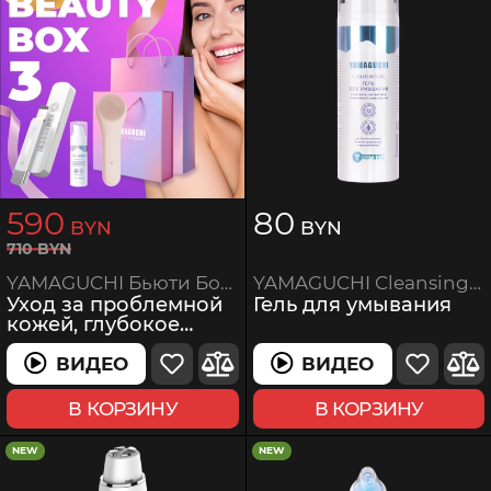
590
80
BYN
BYN
710
BYN
YAMAGUCHI Cleansing Gel
YAMAGUCHI Бьюти Бокс 3
Гель для умывания
Уход за проблемной
кожей, глубокое
очищение
ВИДЕО
ВИДЕО
ВИДЕО
ВИДЕО
В КОРЗИНУ
В КОРЗИНУ
NEW
NEW