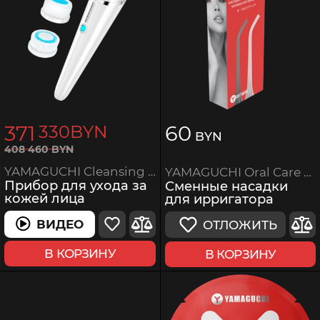
371
60
330
BYN
BYN
408
460
BYN
YAMAGUCHI Cleansing System 3-in-1
YAMAGUCHI Oral Care Heads
Прибор для ухода за
Сменные насадки
кожей лица
для ирригатора
ВИДЕО
ОТЛОЖИТЬ
ВИДЕО
В КОРЗИНУ
В КОРЗИНУ