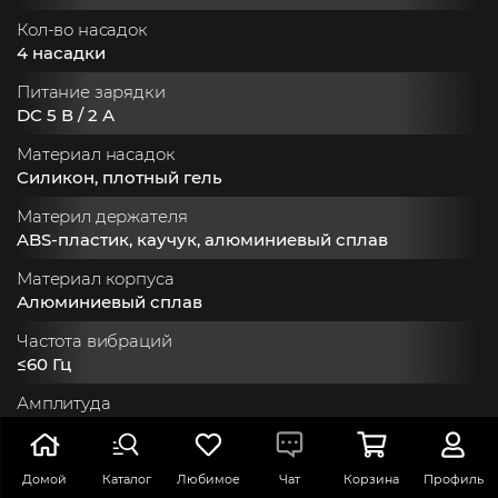
Кол-во насадок
4 насадки
Питание зарядки
DC 5 В / 2 А
Материал насадок
Cиликон, плотный гель
Материл держателя
ABS-пластик, каучук, алюминиевый сплав
Материал корпуса
Алюминиевый сплав
Частота вибраций
≤60 Гц
Амплитуда
7-14 мм
Частота вращения
Домой
Каталог
Любимое
Чат
Корзина
Профиль
800-3200 об/мин