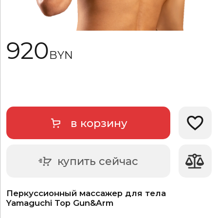
920
BYN
в корзину
Добави
купить сейчас
Перкуссионный массажер для тела
Yamaguchi Top Gun&Arm