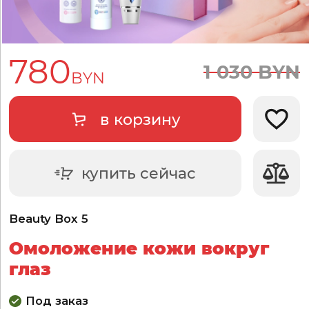
780
1
030
BYN
BYN
в корзину
Добави
купить сейчас
Beauty Box 5
Омоложение кожи вокруг
глаз
Под заказ