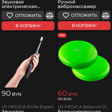
Ручной
Звуковая
вибромассажер
электрическая
зубная щетка 3 в 1
ОТЛОЖИТЬ
ОТЛОЖИТЬ
В КОРЗИНУ
В КОРЗИНУ
-14%
90
60
BYN
BYN
70
BYN
US MEDICA Balance Disk
US MEDICA Smile Expert
Балансировочная
Звуковая