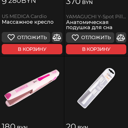
9
370
280
BYN
BYN
US MEDICA Cardio
YAMAGUCHI Y-Spot Pillow
Массажное кресло
Анатомическая
подушка для сна
ОТЛОЖИТЬ
ОТЛОЖИТЬ
В КОРЗИНУ
В КОРЗИНУ
180
20
BYN
BYN