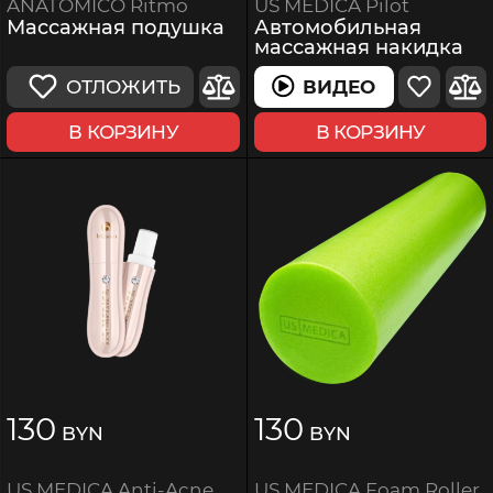
US MEDICA Pilot
ANATOMICO Ritmo
Автомобильная
Массажная подушка
массажная накидка
ВИДЕО
ОТЛОЖИТЬ
В КОРЗИНУ
В КОРЗИНУ
130
130
BYN
BYN
US MEDICA Foam Roller
US MEDICA Anti-Acne Effect