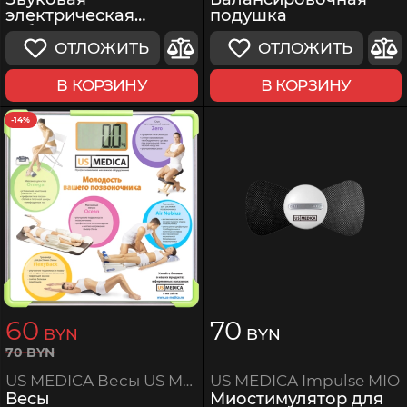
подушка
электрическая
зубная щетка
ОТЛОЖИТЬ
ОТЛОЖИТЬ
В КОРЗИНУ
В КОРЗИНУ
-14%
60
70
BYN
BYN
70
BYN
US MEDICA Impulse MIO
US MEDICA Весы US MEDICA
Миостимулятор для
Весы