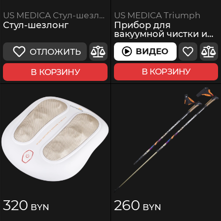
US MEDICA Triumph
US MEDICA Стул-шезлонг
Прибор для
Стул-шезлонг
вакуумной чистки и
пилинга кожи лица и
тела
ВИДЕО
ОТЛОЖИТЬ
В КОРЗИНУ
В КОРЗИНУ
320
260
BYN
BYN