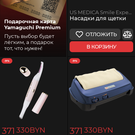
US MEDICA Smile Expert Brushes
Насадки для щетки
Подарочная карта
Yamaguchi Premium
ОТЛОЖИТЬ
Пусть выбор будет
лёгким, а подарок
В КОРЗИНУ
тот, что нужен!
-9%
-9%
371
371
330
BYN
330
BYN