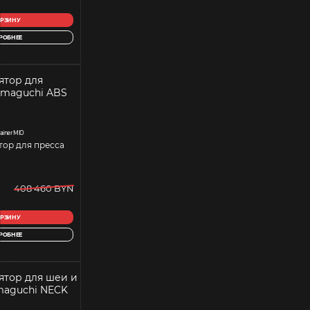
ОРЗИНУ
РОБНЕЕ
ainer MIO
ор для пресса
408 460 BYN
ОРЗИНУ
РОБНЕЕ