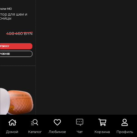
rainer MIO
тор для шеи и
сницы
408 460 BYN
ОРЗИНУ
РОБНЕЕ
Домой
Каталог
Любимое
Чат
Корзина
Профиль