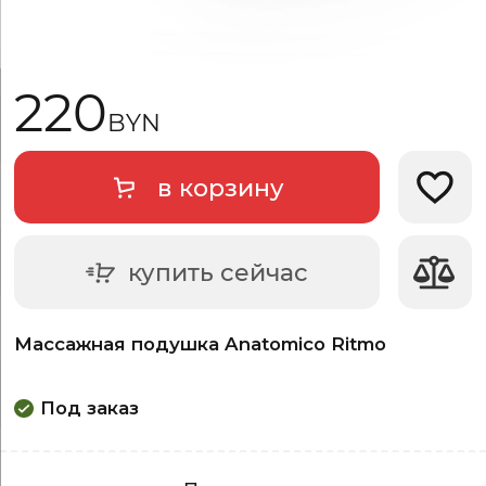
220
BYN
в корзину
Добави
купить сейчас
Массажная подушка Anatomico Ritmo
Под заказ