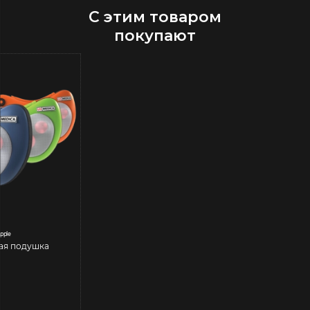
С этим товаром
покупают
pple
ая подушка