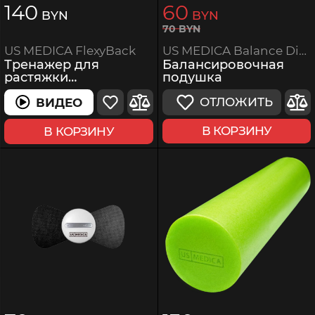
140
60
BYN
BYN
70
BYN
US MEDICA Balance Disk
US MEDICA FlexyBack
Балансировочная
Тренажер для
подушка
растяжки
позвоночника
ОТЛОЖИТЬ
ВИДЕО
В КОРЗИНУ
В КОРЗИНУ