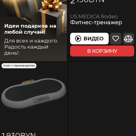
2
US MEDICA Rodeo
Фитнес-тренажер
Идеи подарков на
любой случай!
ВИДЕО
Для всех и каждого.
Радость каждый
В КОРЗИНУ
день!
Снят с производства
930
BYN