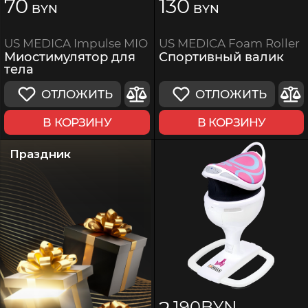
70
130
BYN
BYN
US MEDICA Foam Roller
US MEDICA Impulse MIO
Спортивный валик
Миостимулятор для
тела
ОТЛОЖИТЬ
ОТЛОЖИТЬ
В КОРЗИНУ
В КОРЗИНУ
Праздник
190
BYN