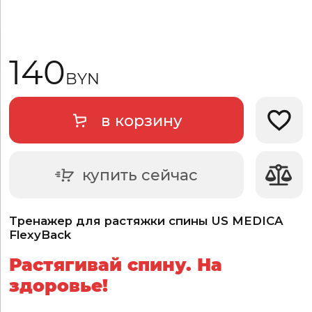
140
BYN
в корзину
Добави
купить сейчас
Тренажер для растяжки спины US MEDICA
FlexyBack
Растягивай спину. На
здоровье!