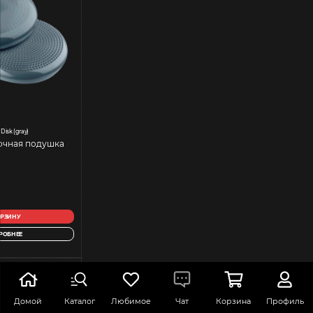
Disk (gray)
очная подушка
ОРЗИНУ
РОБНЕЕ
Домой
Каталог
Любимое
Чат
Корзина
Профиль