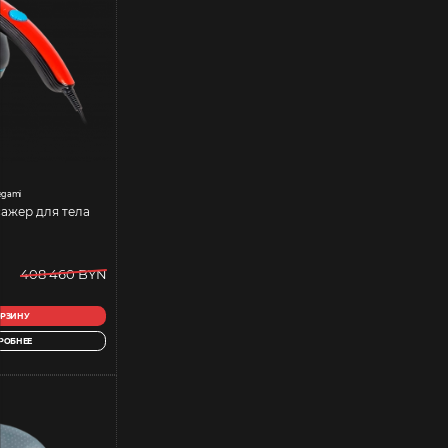
gami
ажер для тела
408 460 BYN
ОРЗИНУ
РОБНЕЕ