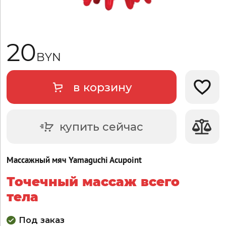
20
BYN
в корзину
Добави
купить сейчас
Массажный мяч Yamaguchi Acupoint
Точечный массаж всего
тела
Под заказ