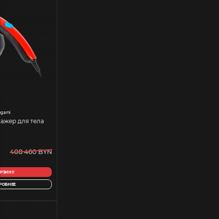
gami
ажер для тела
408 460 BYN
ОРЗИНУ
РОБНЕЕ