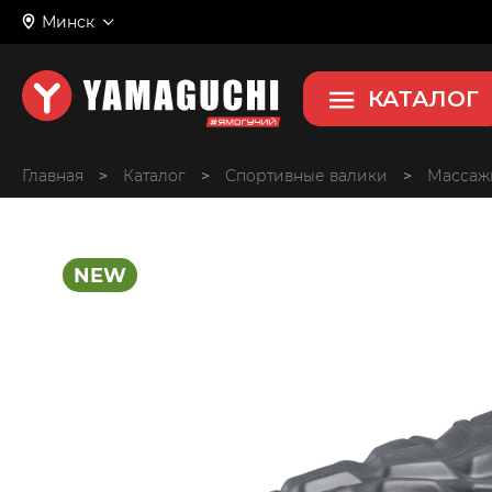
Vibro Roll
Минск
Массажный валик с вибрацией
КАТАЛОГ
Главная
>
>
Спортивные валики
>
Массажн
NEW