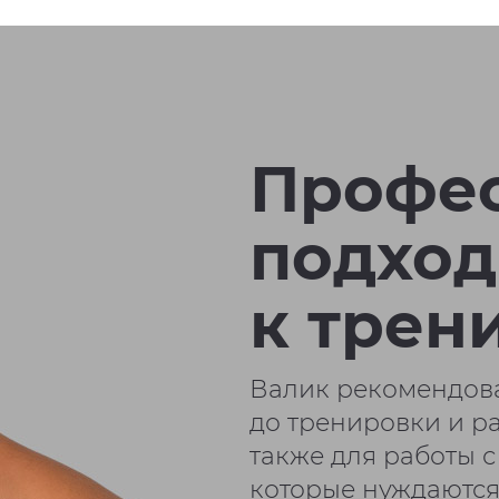
Профе
подход
к трен
Валик рекомендова
до тренировки и р
также для работы
которые нуждаются