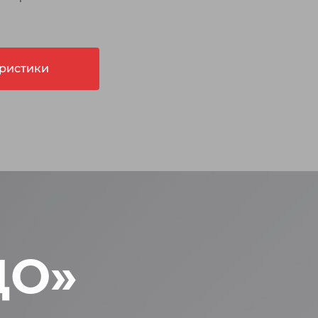
еристики
ДО»