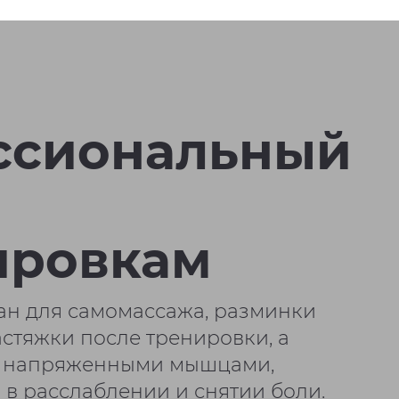
ссиональный
ировкам
н для самомассажа, разминки
астяжки после тренировки, а
 с напряженными мышцами,
 в расслаблении и снятии боли.