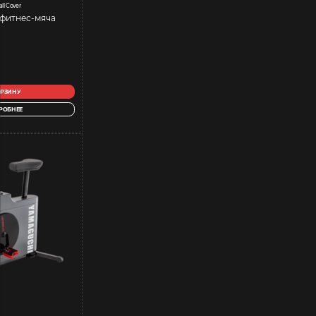
all Cover
 фитнес-мяча
ОРЗИНУ
РОБНЕЕ