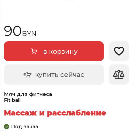
90
BYN
в корзину
Добави
купить сейчас
Мяч для фитнеса
Fit ball
Массаж и расслабление
Под заказ