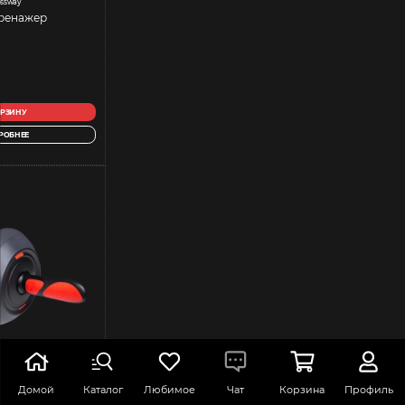
ossway
ренажер
ОРЗИНУ
РОБНЕЕ
Домой
Каталог
Любимое
Чат
Корзина
Профиль
Roller