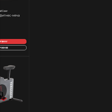
all Cover
 фитнес-мяча
ОРЗИНУ
РОБНЕЕ