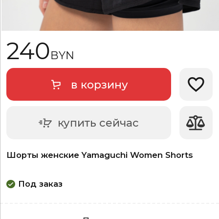
240
BYN
в корзину
Добави
купить сейчас
Шорты женские Yamaguchi Women Shorts
Под заказ