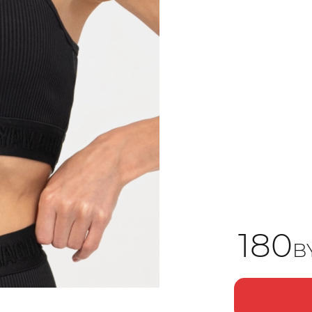
180
B