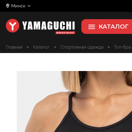
Sports Bra
Минск
Топ-бра женский
КАТАЛОГ
Главная
>
>
Спортивная одежда
>
Топ-бра