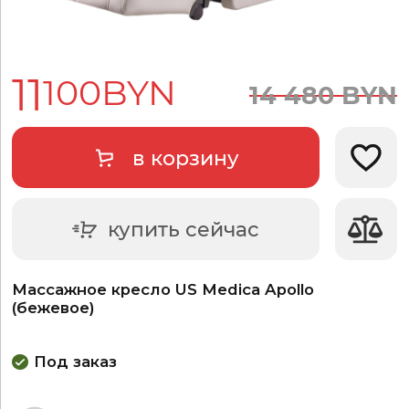
11
100
BYN
14
480
BYN
в корзину
Добави
купить сейчас
Массажное кресло US Medica Apollo
(бежевое)
Под заказ
Выбрать цвет: