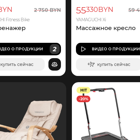
55
BYN
330
BYN
2
750
BYN
59
4
 Fitness Bike
YAMAGUCHI Xi
ренажер
Массажное кресло
2
ИДЕО
О ПРОДУКЦИИ
ВИДЕО
О ПРОДУКЦИ
купить сейчас
купить сейчас
в корзину
в корзину
HIT
-20%