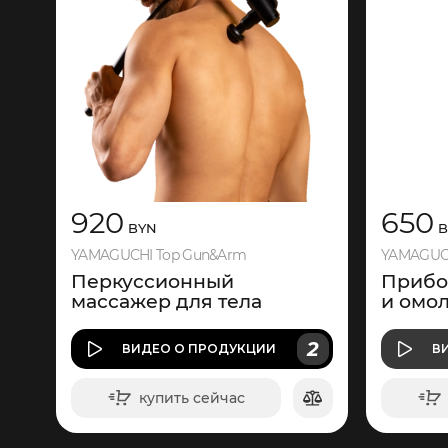
920
650
BYN
B
YAMAGUCHI Top Gun&Arm
YAMAGUCHI
Перкуссионный
Прибо
массажер для тела
и омо
2
ВИДЕО
О ПРОДУКЦИИ
В
купить сейчас
в корзину