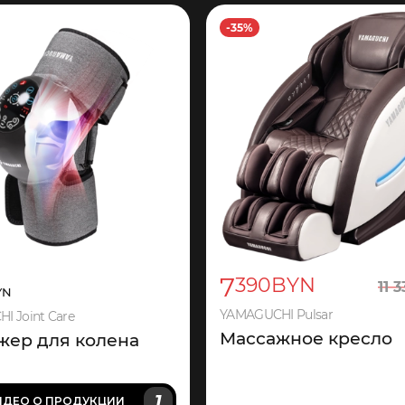
-35%
7
390
BYN
11
3
YN
YAMAGUCHI Pulsar
I Joint Care
Массажное кресло
жер для колена
1
ИДЕО
О ПРОДУКЦИИ