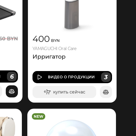
400
60
BYN
BYN
YAMAGUCHI Oral Care
Ирригатор
6
3
И
ВИДЕО
О ПРОДУКЦИИ
купить сейчас
в корзину
NEW