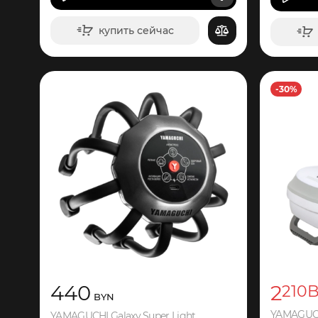
купить сейчас
в корзину
-30%
440
2
210
BYN
YAMAGUCH
YAMAGUCHI Galaxy Super Light