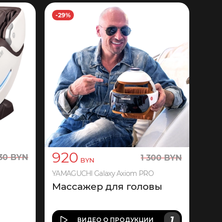
-29%
920
30
BYN
1
300
BYN
BYN
YAMAGUCHI Galaxy Axiom PRO
Массажер для головы
1
ВИДЕО
О ПРОДУКЦИИ