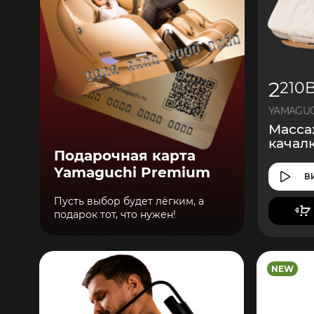
2
210
YAMAGUCH
Масса
качал
Подарочная карта
Yamaguchi Premium
В
Пусть выбор будет лёгким, а
подарок тот, что нужен!
NEW