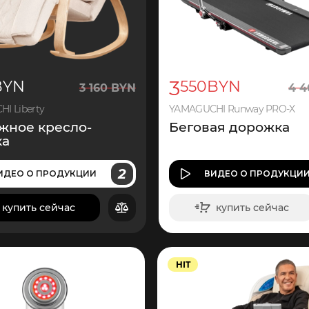
3
BYN
550
BYN
3
160
BYN
4
4
I Liberty
YAMAGUCHI Runway PRO-X
жное кресло-
Беговая дорожка
ка
2
ИДЕО
О ПРОДУКЦИИ
ВИДЕО
О ПРОДУКЦИ
купить сейчас
купить сейчас
в корзину
в корзину
HIT