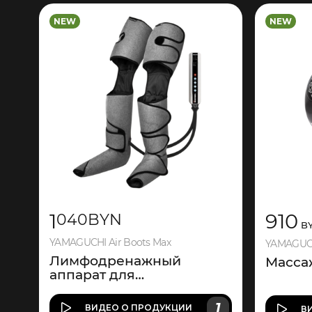
NEW
NEW
1
910
040
BYN
B
YAMAGUCHI Air Boots Max
YAMAGUCH
Лимфодренажный
Масса
аппарат для
прессотерапии
1
ВИДЕО
О ПРОДУКЦИИ
В