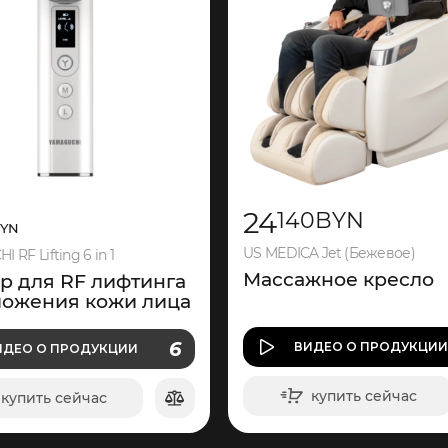
24
140
BYN
YN
US MEDICA Jet (Бежевое)
 RF Lifting 6 in 1
Массажное кресло
р для RF лифтинга
ложения кожи лица
О ПРОДУКЦИИ
6
ВИДЕО
О ПРОДУКЦИ
ИДЕО
О ПРОДУКЦИИ
ВИДЕО
купить сейчас
купить сейчас
в корзину
в корзину