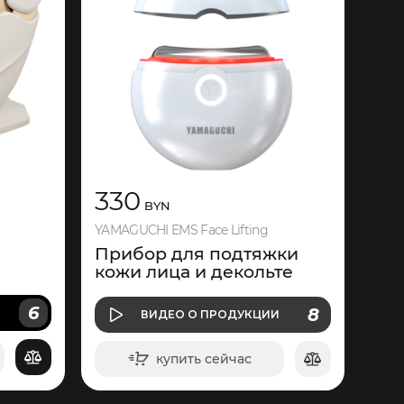
330
BYN
YAMAGUCHI EMS Face Lifting
Прибор для подтяжки
кожи лица и декольте
6
О ПРОДУКЦИИ
8
И
ВИДЕО
О ПРОДУКЦИИ
ВИДЕО
купить сейчас
в корзину