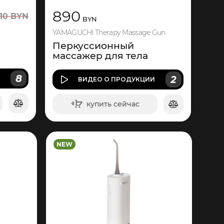
890
10
BYN
BYN
YAMAGUCHI Therapy Massage Gun
Перкуссионный
массажер для тела
8
2
И
ВИДЕО
О ПРОДУКЦИИ
купить сейчас
в корзину
NEW