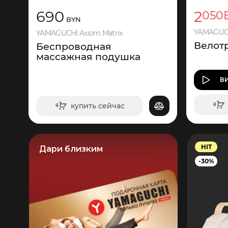
690
2
050
BYN
YAMAGUCHI
YAMAGUCHI Axiom Matrix
Велот
Беспроводная
массажная подушка
В
купить сейчас
в корзину
HIT
Дари близким
-30%