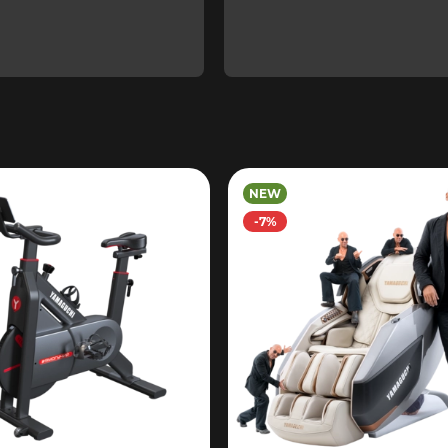
NEW
-7%