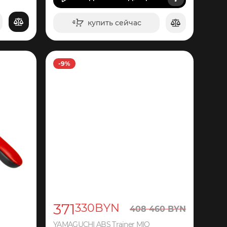
купить сейчас
в корзину
-9%
371
330
BYN
408
460
BYN
YAMAGUCHI ABS Trainer MIO