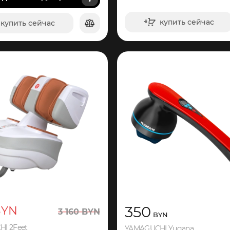
купить сейчас
купить сейчас
в корзину
в корзину
350
BYN
3
160
BYN
BYN
I 2Feet
YAMAGUCHI Yugana