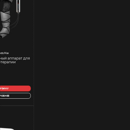
oots Max
ый аппарат для
отерапии
ОРЗИНУ
РОБНЕЕ