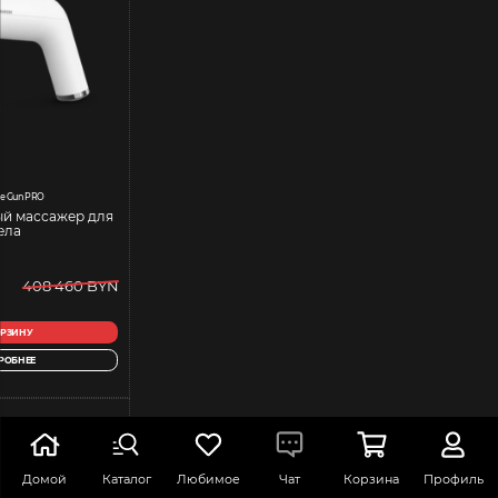
e Gun PRO
й массажер для
ела
408 460 BYN
ОРЗИНУ
РОБНЕЕ
Домой
Каталог
Любимое
Чат
Корзина
Профиль