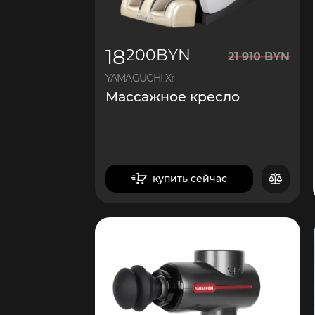
18
200
BYN
21
910
BYN
YAMAGUCHI Xr
Массажное кресло
купить сейчас
в корзину