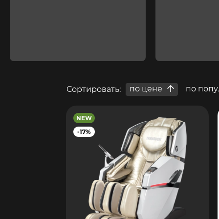
по цене
по попу
Сортировать:
NEW
-17%