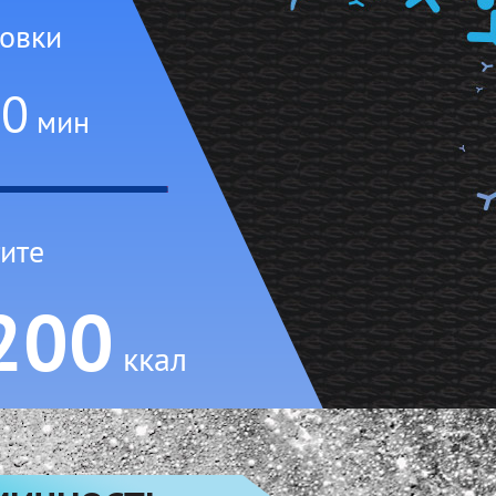
ровки
10
мин
ите
200
ккал