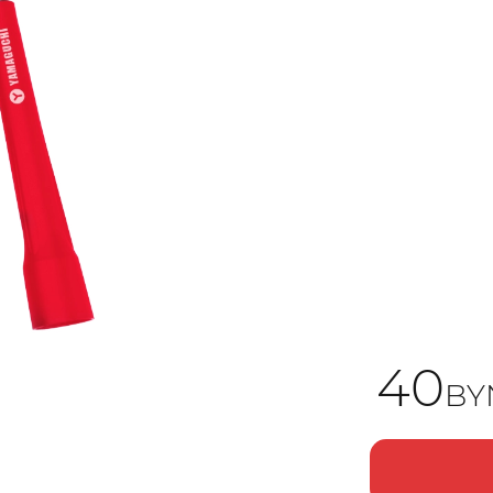
40
BY