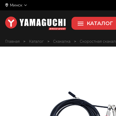
Jump FIT
Минск
Скакалка
КАТАЛОГ
Главная
>
>
Скакалка
>
Скоростная скакал