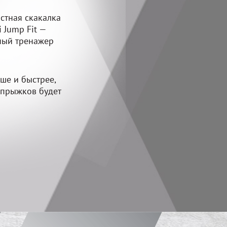
стная скакалка
 Jump Fit —
ный тренажер
ше и быстрее,
 прыжков будет
.