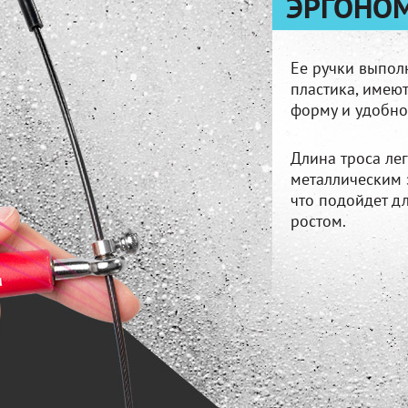
ЭРГОНО
Ее ручки выпол
пластика, имею
форму и удобно
Длина троса ле
металлическим 
что подойдет д
ростом.