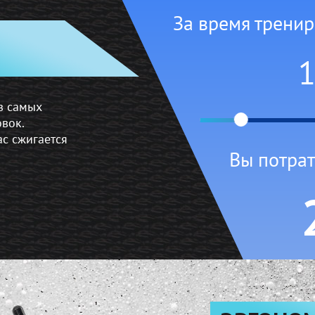
За время трени
з самых
вок.
ас сжигается
Вы потрат