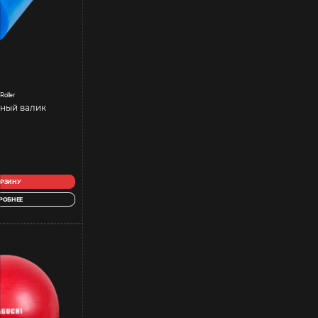
 Roller
ный валик
ОРЗИНУ
РОБНЕЕ