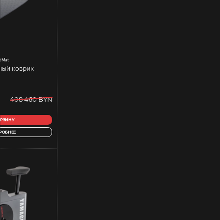
t Mat
ный коврик
408 460 BYN
ОРЗИНУ
РОБНЕЕ