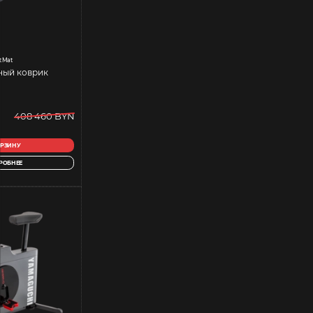
t Mat
ный коврик
408 460 BYN
ОРЗИНУ
РОБНЕЕ