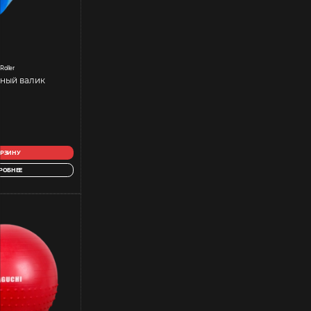
 Roller
ный валик
ОРЗИНУ
РОБНЕЕ