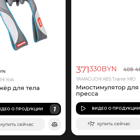
371
330
BYN
408
4
YN
YAMAGUCHI ABS Trainer MIO
I Yoki
Миостимулятор для
жёр для тела
пресса
1
ВИДЕО
О ПРОДУКЦИ
ИДЕО
О ПРОДУКЦИИ
купить сейчас
купить сейчас
в корзину
в корзину