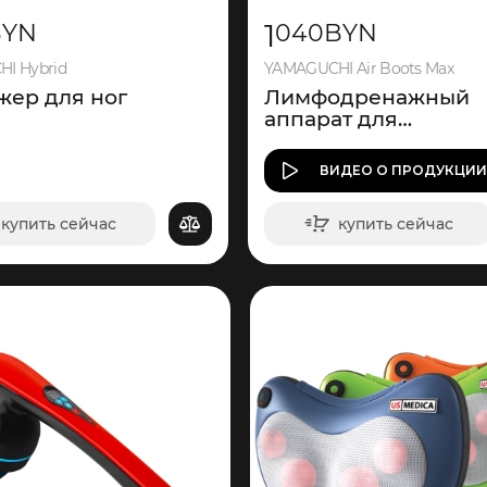
1
BYN
040
BYN
I Hybrid
YAMAGUCHI Air Boots Max
жер для ног
Лимфодренажный
аппарат для
прессотерапии
ВИДЕО
О ПРОДУКЦИ
купить сейчас
купить сейчас
в корзину
в корзину