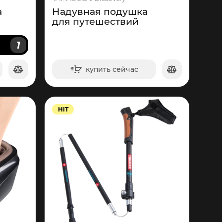
а
Надувная подушка
для путешествий
1
И
купить сейчас
в корзину
HIT