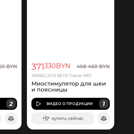
371
330
BYN
60
BYN
408
460
BYN
YAMAGUCHI NECK Trainer MIO
Миостимулятор для шеи
и поясницы
2
1
И
ВИДЕО
О ПРОДУКЦИИ
купить сейчас
в корзину