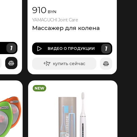
910
BYN
YAMAGUCHI Joint Care
Массажер для колена
1
1
И
ВИДЕО
О ПРОДУКЦИИ
купить сейчас
в корзину
NEW