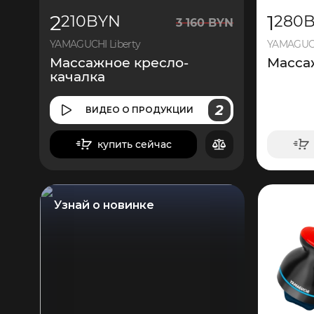
2
1
210
BYN
280
3
160
BYN
YAMAGUCHI Liberty
YAMAGUCH
Массажное кресло-
Масса
качалка
2
ВИДЕО
О ПРОДУКЦИИ
купить сейчас
в корзину
Узнай о новинке