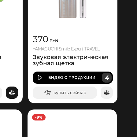
370
BYN
YAMAGUCHI Smile Expert TRAVEL
а
Звуковая электрическая
зубная щетка
4
ВИДЕО
О ПРОДУКЦИИ
купить сейчас
в корзину
-9%