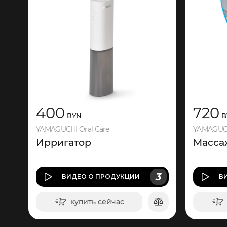
400
720
BYN
B
YAMAGUCHI Oral Care
YAMAGUCH
Ирригатор
Масса
3
ВИДЕО
О ПРОДУКЦИИ
В
купить сейчас
в корзину