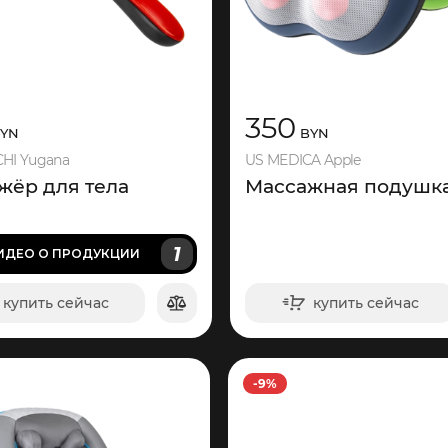
350
YN
BYN
HI Yugana
US MEDICA Apple
жёр для тела
Массажная подушк
1
ИДЕО
О ПРОДУКЦИИ
купить сейчас
купить сейчас
в корзину
в корзину
-9%