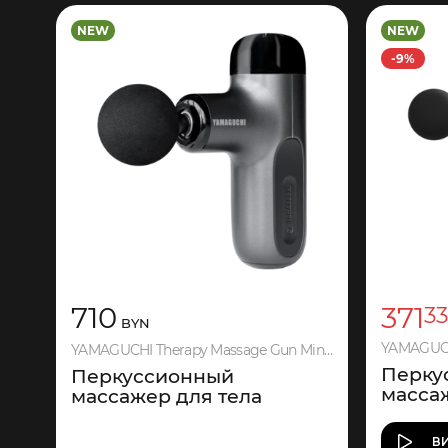
NEW
NEW
-9%
710
371
3
BYN
YAMAGUCH
YAMAGUCHI Therapy Massage Gun Mini 2
Перку
Перкуссионный
масса
массажер для тела
В