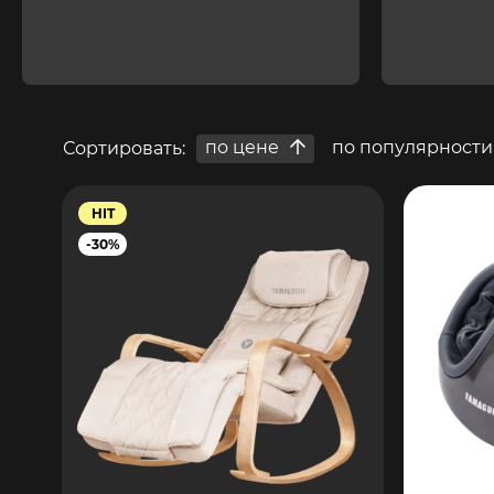
по цене
по популярности
Сортировать:
HIT
-30%