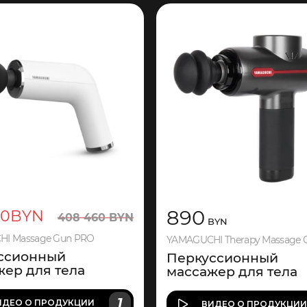
890
30
BYN
408
460
BYN
BYN
I Massage Gun PRO
YAMAGUCHI Therapy Massage 
ссионный
Перкуссионный
жер для тела
массажер для тела
1
ИДЕО
О ПРОДУКЦИИ
ВИДЕО
О ПРОДУКЦИ