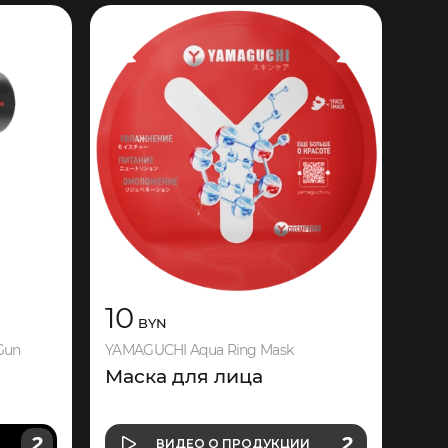
10
BYN
Gun
YAMAGUCHI Aqua Ring Mask
Маска для лица
О ПРОДУКЦИИ
2
2
И
ВИДЕО
О ПРОДУКЦИИ