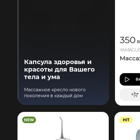
350
B
YAMAGUC
Масса
Капсула здоровья и
красоты для Вашего
тела и ума
В
Массажное кресло нового
поколения в каждый дом
NEW
HIT