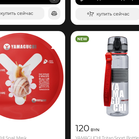
купить сейчас
купить сейчас
в корзину
в корзину
NEW
120
BYN
I Snail Mask
YAMAGUCHI Tritan Sport Bottle