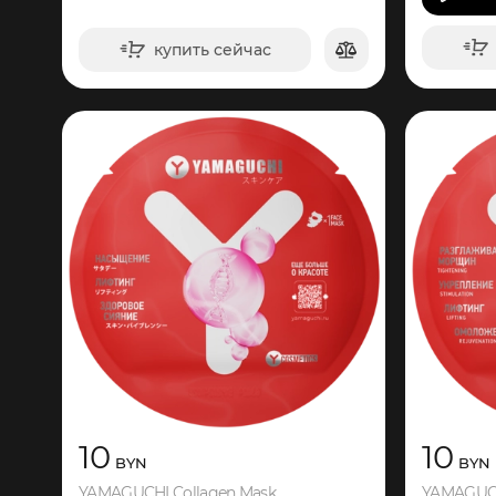
купить сейчас
в корзину
10
10
BYN
BYN
YAMAGUCHI Collagen Mask
YAMAGUCH