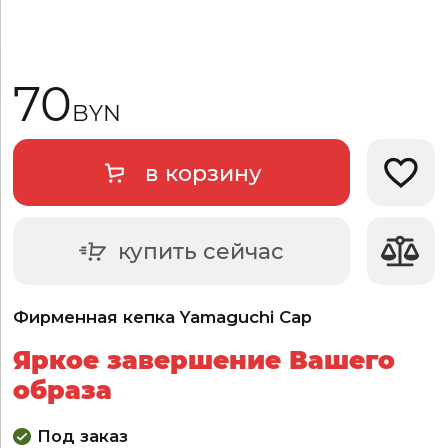
70
BYN
в корзину
Добави
купить сейчас
Фирменная кепка Yamaguchi Cap
Яркое завершение Вашего
образа
Под заказ