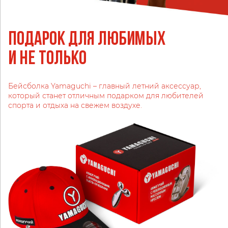
Подарок для любимых
и не только
Бейсболка Yamaguchi – главный летний аксессуар,
который станет отличным подарком для любителей
спорта и отдыха на свежем воздухе.