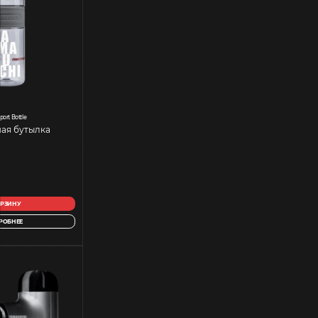
port Bottle
ая бутылка
ОРЗИНУ
РОБНЕЕ