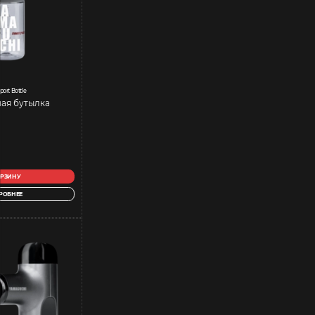
port Bottle
ая бутылка
ОРЗИНУ
РОБНЕЕ