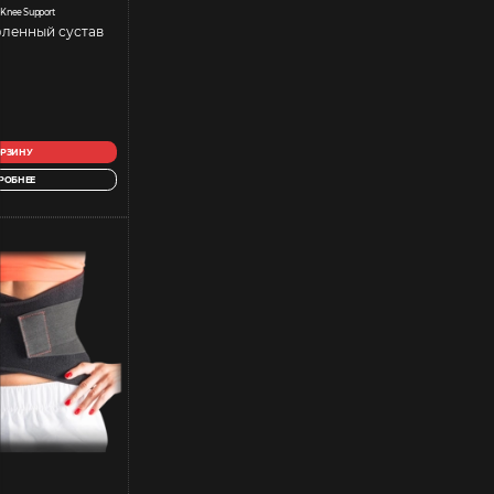
 Knee Support
оленный сустав
ОРЗИНУ
РОБНЕЕ