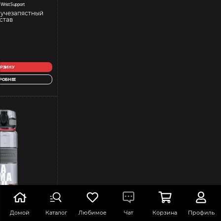
Wrist Support
лучезапястный
став
ОРЗИНУ
РОБНЕЕ
Домой
Каталог
Любимое
Чат
Корзина
Профиль