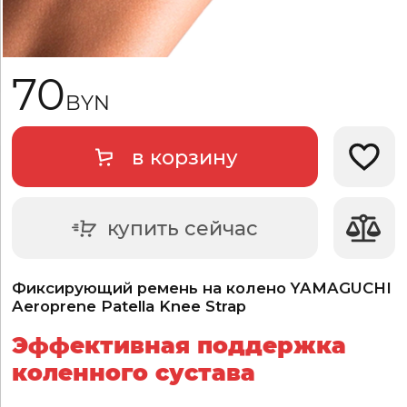
70
BYN
в корзину
Добави
купить сейчас
Фиксирующий ремень на колено YAMAGUCHI
Aeroprene Patella Knee Strap
Эффективная поддержка
коленного сустава