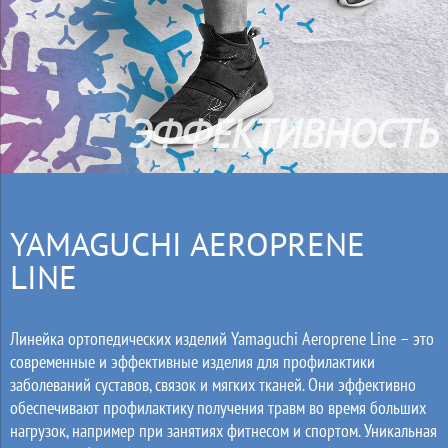
ЭФФЕКТИВНОСТЬ
YAMAGUCHI AEROPRENE
LINE
Линейка ортопедических изделий Yamaguchi Aeroprene Line – это
современные и эффективные изделия для профилактики
заболеваний суставов, связок и мягких тканей. Они эффективно
обеспечивают профилактику получения травм во время больших
нагрузок, например при занятиях фитнесом и спортом. Уникальная