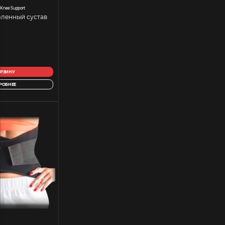
 Knee Support
оленный сустав
ОРЗИНУ
РОБНЕЕ