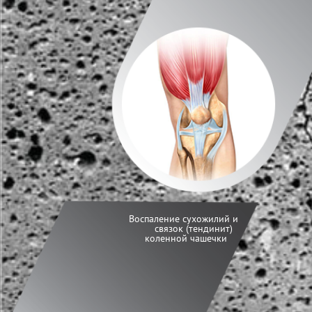
Вocпaлeниe cyхoжилий и
cвязoк (тендинит)
коленной чашечки