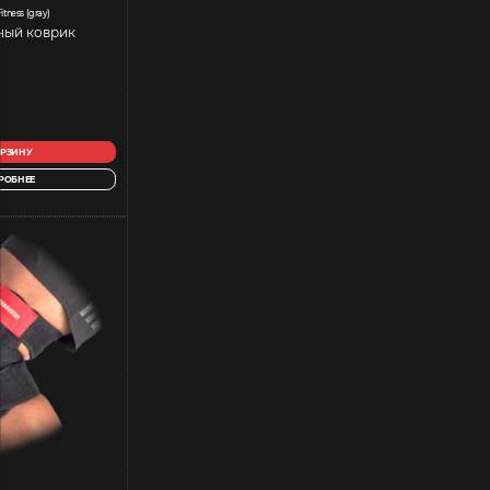
itness (gray)
ный коврик
ОРЗИНУ
РОБНЕЕ