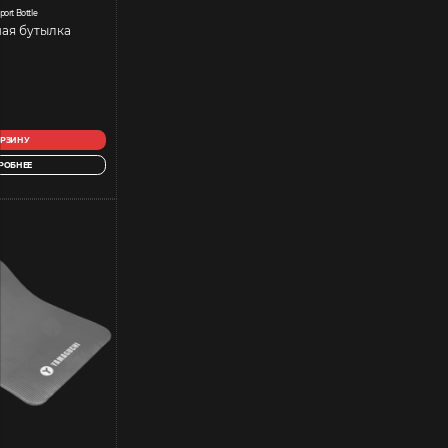
port Bottle
ая бутылка
ОРЗИНУ
РОБНЕЕ