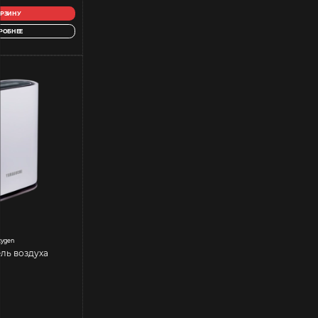
ОРЗИНУ
РОБНЕЕ
xygen
ль воздуха