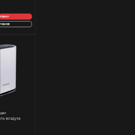
ОРЗИНУ
РОБНЕЕ
xygen
ль воздуха