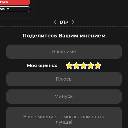
ОРЗИНУ
РОБНЕЕ
01
/6
Поделитесь Вашим мнением
Ваше имя
Моя оценка:
Плюсы
Минусы
Отзыв