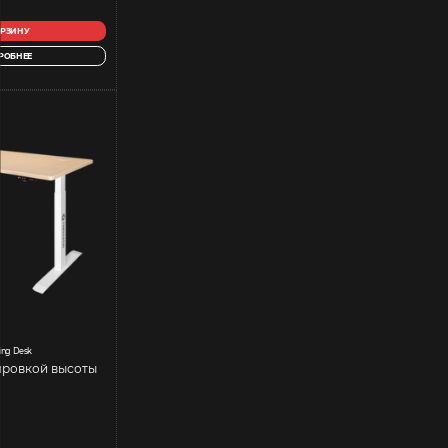
ОРЗИНУ
РОБНЕЕ
ing Desk
ировкой высоты