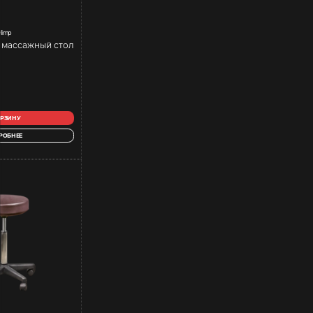
limp
 массажный стол
ОРЗИНУ
РОБНЕЕ