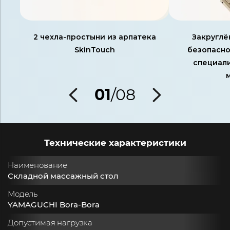
​2 чехла-простыни из арпатека
Закруглё
SkinTouch
безопасн
специали
01
/08
Технические характеристики
Наименование
Складной массажный стол
Модель
YAMAGUCHI Bora-Bora
Допустимая нагрузка