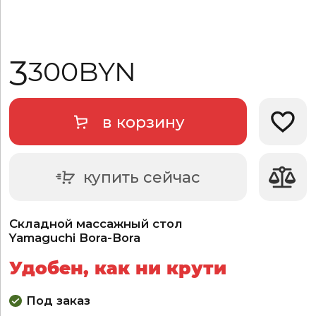
3
300
BYN
в корзину
Добави
купить сейчас
Складной массажный стол
Yamaguchi Bora-Bora
Удобен, как ни крути
Под заказ