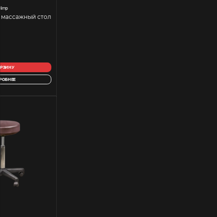
limp
 массажный стол
ОРЗИНУ
РОБНЕЕ