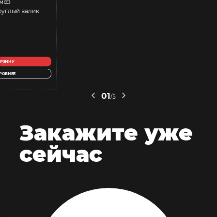
M 003
руглый валик
ОРЗИНУ
РОБНЕЕ
01
/5
Закажите
уже
сейчас