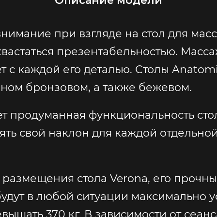
Описание модели
внимание при взгляде на стол для масс
вастаться презентабельностью. Массаж
 с каждой его деталью. Столы Anatom
емном бронзовом, а также бежевом.
 продуманная функциональность стола
ять свой наклон для каждой отдельно
 размещения стола Verona, его прочн
ут в любой ситуации максимально ус
вышать 370 кг. В зависимости от сеанс