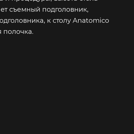
ает съемный подголовник,
дголовника, к столу Anatomico
я полочка.