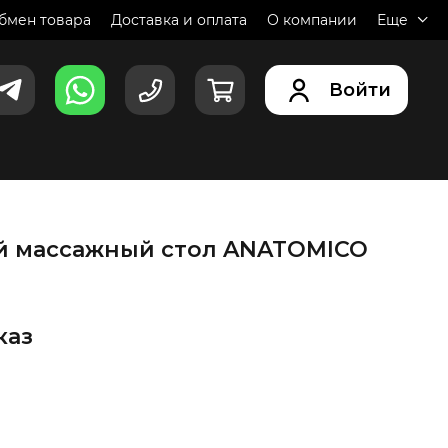
обмен товара
Доставка и оплата
О компании
Еще
Войти
й массажный стол ANATOMICO
каз