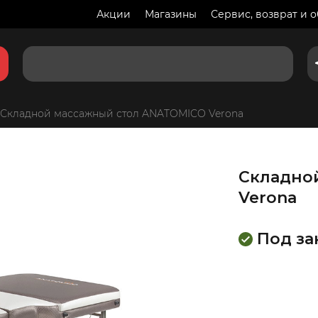
Акции
Магазины
Сервис, возврат и 
Складной массажный стол ANATOMICO Verona
Складно
Verona
Под за