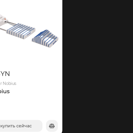
BYN
r Nobius
bius
купить сейчас