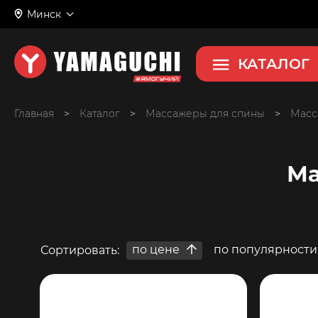
Минск
КАТАЛОГ
Главная
>
>
Массажеры для спины
>
Масс
Ма
по цене
по популярности
Сортировать: