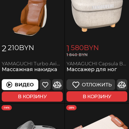
2
1
210
BYN
580
BYN
1
840
BYN
YAMAGUCHI Capsula Beige
YAMAGUCHI Turbo Axiom
Массажер для ног
Массажная накидка
ОТЛОЖИТЬ
ВИДЕО
В КОРЗИНУ
В КОРЗИНУ
-14%
-25%