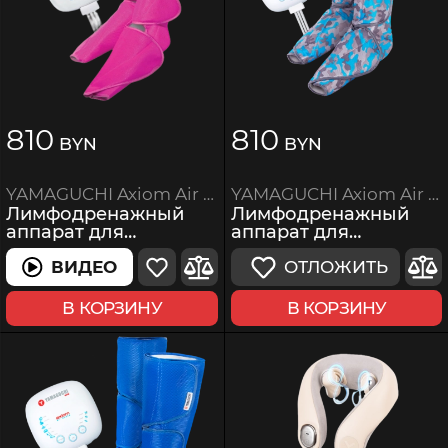
810
810
BYN
BYN
YAMAGUCHI Axiom Air Boots Military
YAMAGUCHI Axiom Air Boots Pink
Лимфодренажный
Лимфодренажный
аппарат для
аппарат для
прессотерапии
прессотерапии
ОТЛОЖИТЬ
ВИДЕО
В КОРЗИНУ
В КОРЗИНУ