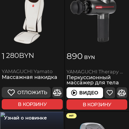
1
890
280
BYN
BYN
YAMAGUCHI Yamato
YAMAGUCHI Therapy Massage Gun
Массажная накидка
Перкуссионный
массажер для тела
ОТЛОЖИТЬ
ВИДЕО
В КОРЗИНУ
В КОРЗИНУ
HIT
Узнай о новинке