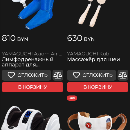
810
630
BYN
BYN
YAMAGUCHI Kubi
YAMAGUCHI Axiom Air Boots Blue
Массажёр для шеи
Лимфодренажный
аппарат для
прессотерапии
ОТЛОЖИТЬ
ОТЛОЖИТЬ
В КОРЗИНУ
В КОРЗИНУ
-40%