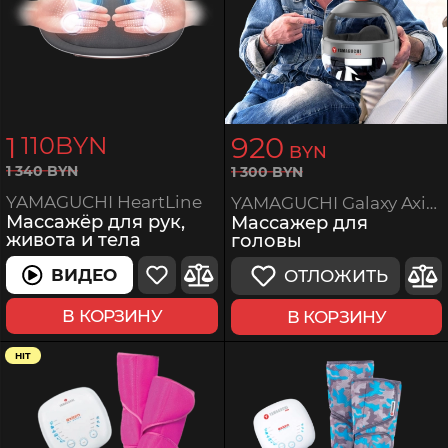
1
920
110
BYN
BYN
1
340
BYN
1
300
BYN
YAMAGUCHI HeartLine
YAMAGUCHI Galaxy Axiom PRO Chrome
Массажёр для рук,
Массажер для
живота и тела
головы
ВИДЕО
ОТЛОЖИТЬ
В КОРЗИНУ
В КОРЗИНУ
HIT