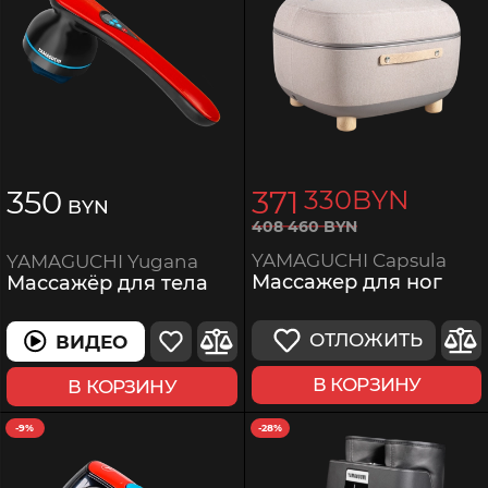
350
371
330
BYN
BYN
408
460
BYN
YAMAGUCHI Capsula
YAMAGUCHI Yugana
Массажер для ног
Массажёр для тела
ОТЛОЖИТЬ
ВИДЕО
В КОРЗИНУ
В КОРЗИНУ
-9%
-28%