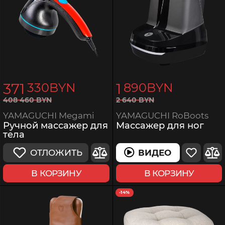
371
1
330
BYN
890
BYN
2
640
BYN
408
460
BYN
YAMAGUCHI RoBoots
YAMAGUCHI Megami
Массажер для ног
Ручной массажер для
тела
ВИДЕО
ОТЛОЖИТЬ
В КОРЗИНУ
В КОРЗИНУ
-14%