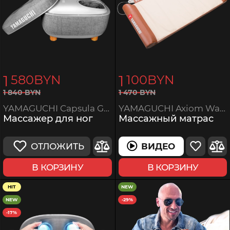
1
1
580
BYN
100
BYN
1
470
BYN
1
840
BYN
YAMAGUCHI Axiom Wave
YAMAGUCHI Capsula Grey
Массажный матрас
Массажер для ног
ВИДЕО
ОТЛОЖИТЬ
В КОРЗИНУ
В КОРЗИНУ
HIT
NEW
NEW
-29%
-17%