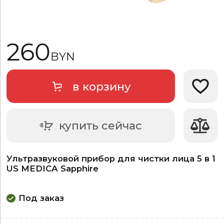
260
BYN
в корзину
Добави
купить сейчас
Ультразвуковой прибор для чистки лица 5 в 1
US MEDICA Sapphire
Под заказ