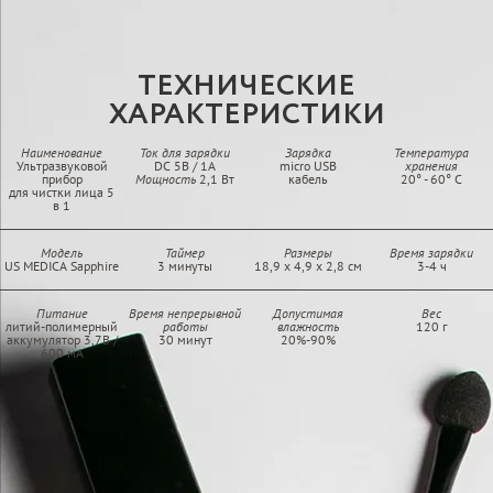
ТЕХНИЧЕСКИЕ
ХАРАКТЕРИСТИКИ
Наименование
Ток для зарядки
Зарядка
Температура
Ультразвуковой
DC 5В / 1А
micro USB
хранения
прибор
Мощность
2,1 Вт
кабель
20° - 60° C
для чистки лица 5
в 1
Модель
Таймер
Размеры
Время зарядки
US MEDICA Sapphire
3 минуты
18,9 x 4,9 x 2,8 см
3-4 ч
Питание
Время непрерывной
Допустимая
Вес
литий-полимерный
работы
влажность
120 г
аккумулятор 3,7В /
30 минут
20%-90%
600 мА