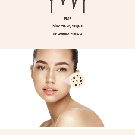
EMS
Миостимуляция
лицевых мышц