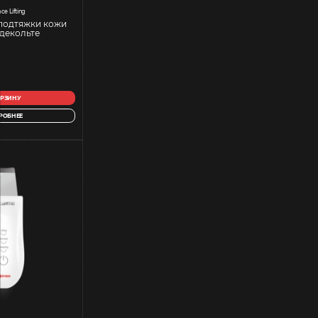
ce Lifting
подтяжки кожи
 декольте
ОРЗИНУ
РОБНЕЕ