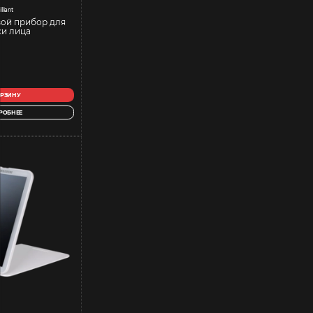
illiant
вой прибор для
ки лица
ОРЗИНУ
РОБНЕЕ