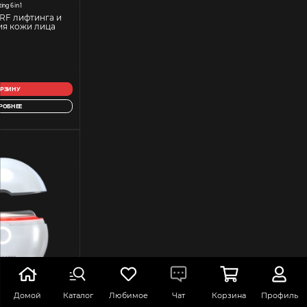
ting 6 in 1
RF лифтинга и
я кожи лица
ОРЗИНУ
РОБНЕЕ
Домой
Каталог
Любимое
Чат
Корзина
Профиль