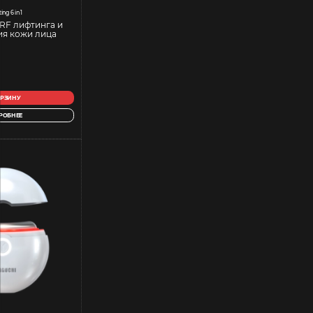
ting 6 in 1
RF лифтинга и
я кожи лица
ОРЗИНУ
РОБНЕЕ