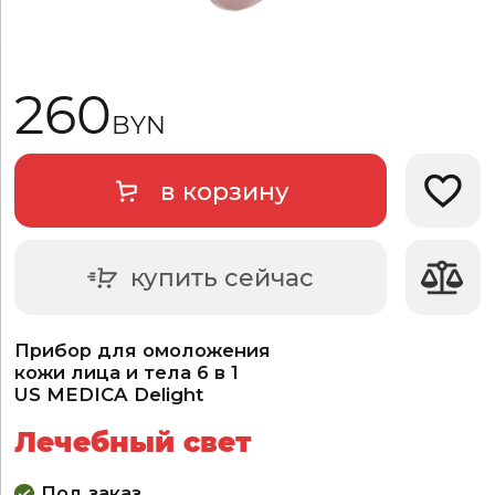
260
BYN
в корзину
Добави
купить сейчас
Прибор для омоложения
кожи лица и тела 6 в 1
US MEDICA Delight
Лечебный свет
Под заказ