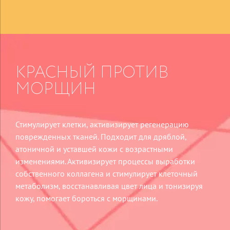
КРАСНЫЙ
ПРОТИВ
МОРЩИН
Стимулирует клетки, активизирует регенерацию
поврежденных тканей. Подходит для дряблой,
атоничной и уставшей кожи с возрастными
изменениями. Активизирует процессы выработки
собственного коллагена и стимулирует клеточный
метаболизм, восстанавливая цвет лица и тонизируя
кожу, помогает бороться с морщинами.