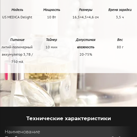
Модель
Мощность
Размеры
Время зарядки
US MEDICA Delight
10 Вт
16,5×4,5×4,6 см
3,5 ч
Питание
Таймер
Допустимая
Вес
литий-полимерный
10 мин
влажность
80 г
аккумулятор 3,7В /
20-75%
750 мА
Технические характеристики
Наименование