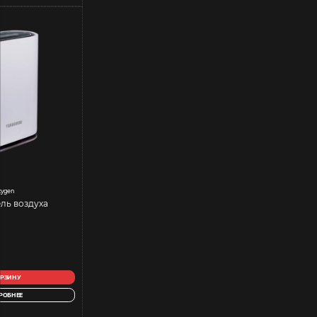
xygen
ль воздуха
ОРЗИНУ
РОБНЕЕ