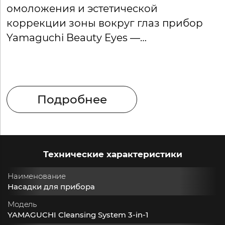
омоложения и эстетической
М
коррекции зоны вокруг глаз прибор
и
Yamaguchi Beauty Eyes —
и
беспроигрышный вариант.
Подробнее
Технические характеристики
Наименование
Насадки для прибора
Модель
YAMAGUCHI Cleansing System 3-in-1