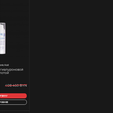
onic Acid
 гиалуроновой
лотой
408 460 BYN
ОРЗИНУ
РОБНЕЕ