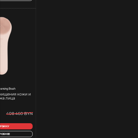
leansing Brush
чищения кожи и
жа лица
408 460 BYN
ОРЗИНУ
РОБНЕЕ