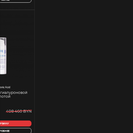
onic Acid
 гиалуроновой
лотой
408 460 BYN
ОРЗИНУ
РОБНЕЕ