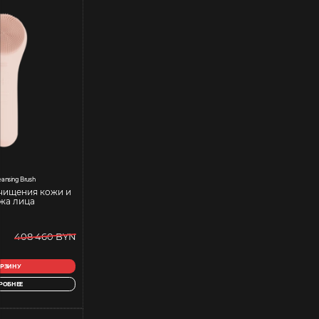
leansing Brush
чищения кожи и
жа лица
408 460 BYN
ОРЗИНУ
РОБНЕЕ