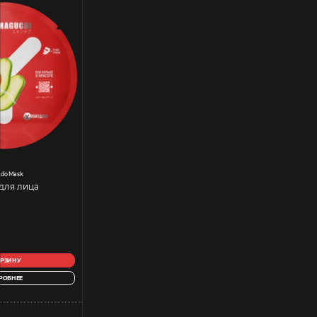
ado Mask
для лица
ОРЗИНУ
РОБНЕЕ