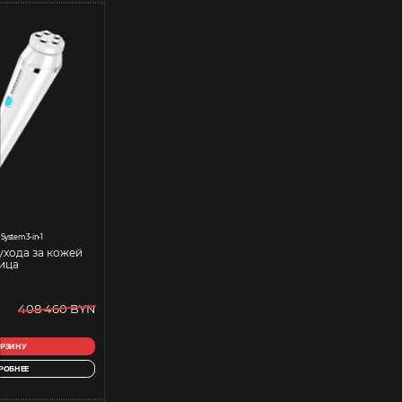
System 3-in-1
ухода за кожей
ица
408 460 BYN
ОРЗИНУ
РОБНЕЕ