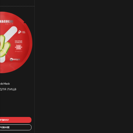
ado Mask
для лица
ОРЗИНУ
РОБНЕЕ