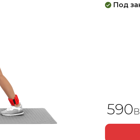
Под за
590
B