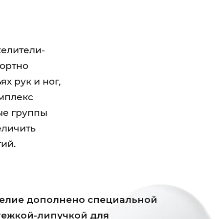
елители-
фортно
х рук и ног,
мплекс
ые группы
еличить
тий.
елие дополнено специальной
тежкой-липучкой для