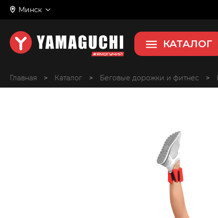
Workout Set (утяжелители, гантели 1 к
Минск
Набор утяжелителей для фитне
КАТАЛОГ
Главная
>
>
Беговые дорожки и фитнес
>