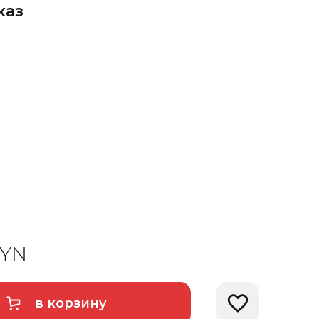
каз
YN
в корзину
Добавить в избра